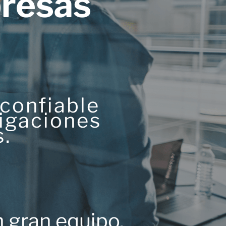
resas
 confiable
ligaciones
s.
n gran equipo.