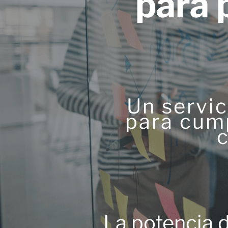
para
Un servic
para cump
c
La potencia d