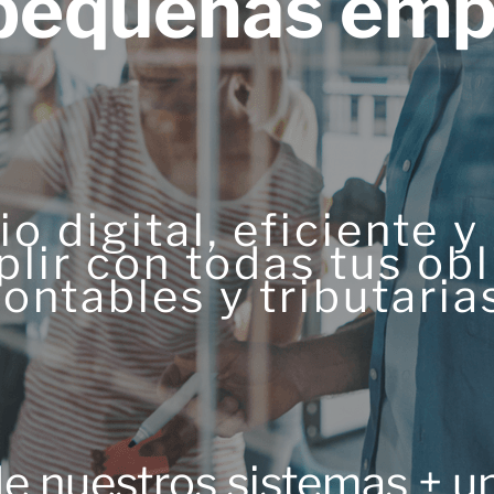
 pequeñas emp
io digital, eficiente y
lir con todas tus ob
ontables y tributaria
e nuestros sistemas + u