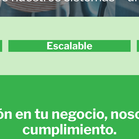
Escalable
ón en tu negocio, noso
cumplimiento.