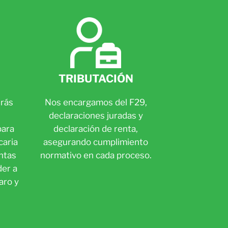
TRIBUTACIÓN
rás
Nos encargamos del F29,
declaraciones juradas y
para
declaración de renta,
caria
asegurando cumplimiento
entas
normativo en cada proceso.
der a
aro y