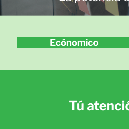
Ecónomico
Tú atenci