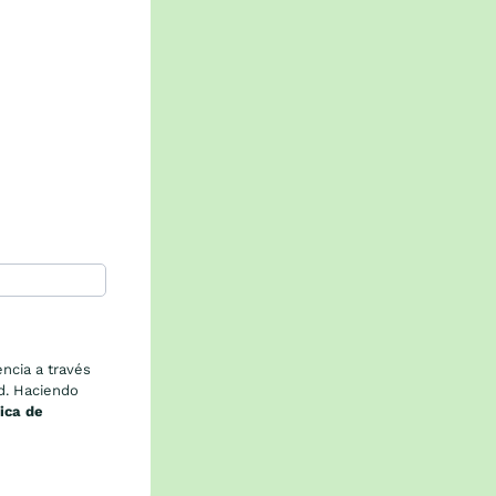
encia a través
ad. Haciendo
tica de