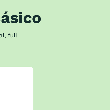
Básico
l, full