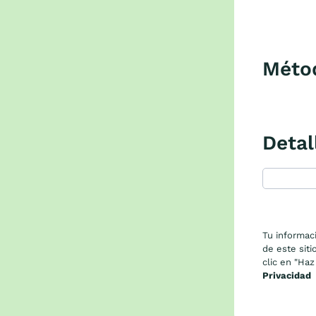
Méto
Detal
Tu informaci
de este siti
clic en "Haz
Privacidad