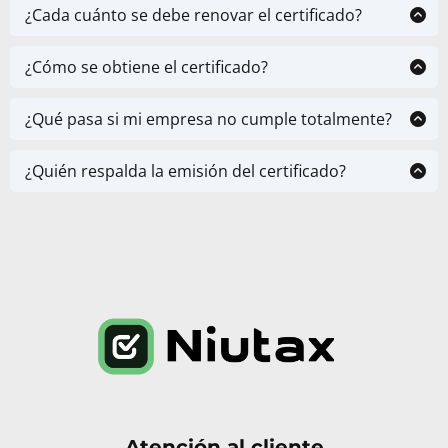
por expertos tributarios con base en los datos reales
¿Cada cuánto se debe renovar el certificado?
del contribuyente, respaldando su validez técnica y
Recomendamos renovarlo de forma trimestral o
comercial.
semestral, según el dinamismo tributario de tu
¿Cómo se obtiene el certificado?
empresa.
Debes ingresar tus datos en nuestra plataforma,
autorizar la revisión tributaria y recibirás tu
¿Qué pasa si mi empresa no cumple totalmente?
certificado e.
Emitimos un informe con observaciones y
recomendaciones para que regularices tu situación y
¿Quién respalda la emisión del certificado?
accedas al certificado en una segunda evaluación.
Niutax, con un equipo de contadores expertos
tributarios, garantiza un análisis técnico y confiable,
100% basado en normativa chilena.
Atención al cliente