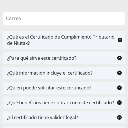
¿Qué es el Certificado de Cumplimiento Tributario
de Niutax?
Es un documento que acredita que tu empresa
cumple con sus obligaciones tributarias en
¿Para qué sirve este certificado?
Chile, evaluando su sostenibilidad fiscal y
Sirve como respaldo ante inversionistas, bancos,
situación ante el SII.
clientes o proveedores que requieren verificar la
¿Qué información incluye el certificado?
salud tributaria de tu empresa.
Incluye un análisis del cumplimiento de IVA, Renta,
declaraciones juradas, pagos y observaciones
¿Quién puede solicitar este certificado?
tributarias del último período.
Empresas constituidas en Chile, tanto PYMES como
grandes empresas, que deseen mejorar su imagen
¿Qué beneficios tiene contar con este certificado?
tributaria y comercial.
Mejora la confianza en tu empresa, facilita procesos
de inversión o crédito, y te permite anticiparte a
¿El certificado tiene validez legal?
observaciones del SII.
No es un documento oficial del SII, pero es emitido