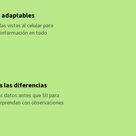
s adaptables
s vistas al celular para
a información en todo
ACIÓN
 las diferencias
s datos antes que SII para
orprendan con observaciones
ACIÓN