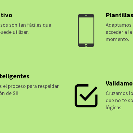
itivo
Plantilla
sos son tan fáciles que
Adaptamos la
uede utilizar.
acceder a l
momento.
IÓN
MÁS INFORM
teligentes
Validamos
el proceso para respaldar
ón de SII.
Cruzamos lo
que no te s
IÓN
lógicas.
MÁS INFORM